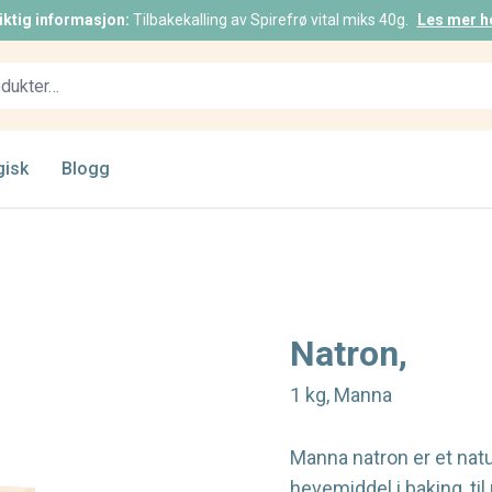
iktig informasjon:
Tilbakekalling av Spirefrø vital miks 40g.
Les mer h
gisk
Blogg
Natron,
1 kg, Manna
Manna natron er et nat
hevemiddel i baking, til