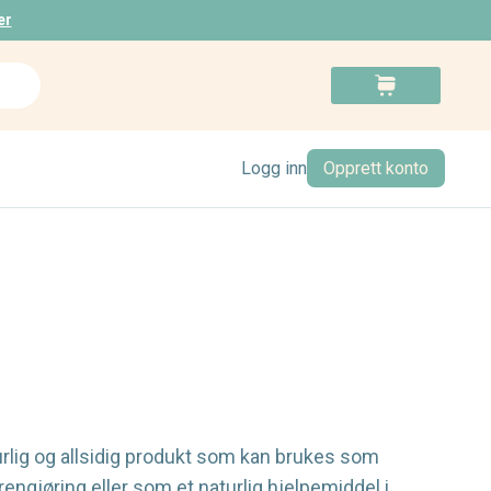
er
Search
Cart
Logg inn
Opprett konto
urlig og allsidig produkt som kan brukes som
 rengjøring eller som et naturlig hjelpemiddel i