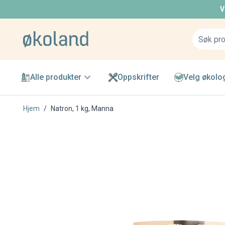
V
Skip to Content
Alle produkter
Oppskrifter
Velg økolo
Hjem
/
Natron, 1 kg, Manna