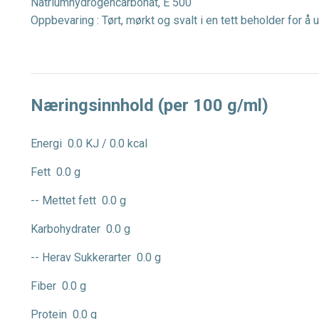
Natriumhydrogencarbonat, E 500
Oppbevaring : Tørt, mørkt og svalt i en tett beholder for å
Næringsinnhold (per 100 g/ml)
Energi
0.0 KJ / 0.0 kcal
Fett
0.0 g
-- Mettet fett
0.0 g
Karbohydrater
0.0 g
-- Herav Sukkerarter
0.0 g
Fiber
0.0 g
Protein
0.0 g