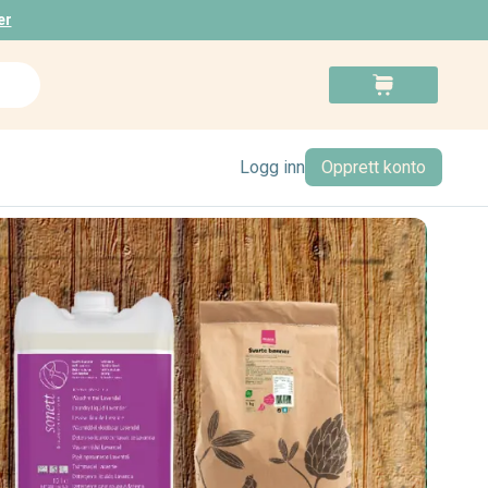
er
Search
Cart
Logg inn
Opprett konto