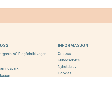
 OSS
INFORMASJON
Om oss
organic AS Plogfabrikkvegen
Kundeservice
Nyhetsbrev
Næringspark
Cookies
tasjon
Åpenhetsloven
nd.no
 938
BRUKER
 betjent hverdager fra 9-16