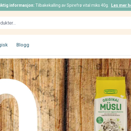
iktig informasjon:
Tilbakekalling av Spirefrø vital miks 40g.
Les mer h
gisk
Blogg
ikke