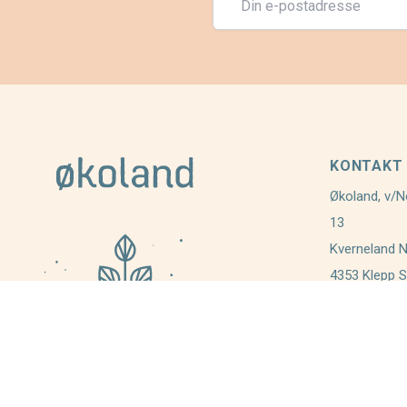
KONTAKT
Økoland, v/N
13
Kverneland 
4353 Klepp S
post@okola
+ 47 919 01
Telefonen er