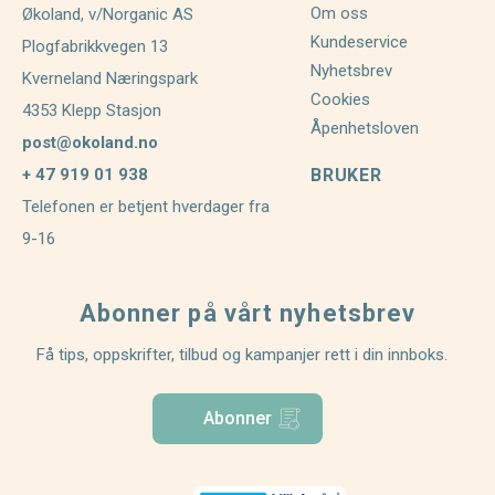
Om oss
Økoland, v/Norganic AS
Kundeservice
Plogfabrikkvegen 13
Nyhetsbrev
Kverneland Næringspark
Cookies
4353 Klepp Stasjon
Åpenhetsloven
post@okoland.no
+ 47 919 01 938
BRUKER
Telefonen er betjent hverdager fra
9-16
Abonner på vårt nyhetsbrev
Få tips, oppskrifter, tilbud og kampanjer rett i din innboks.
Abonner