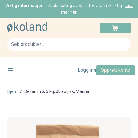
Viktig informasjon:
Tilbakekalling av Spirefrø vital miks 40g.
Les
mer her
Skip to Content
Cart
Sea
Logg inn
Opprett konto
Hjem
/
Sesamfrø, 5 kg, økologisk, Manna