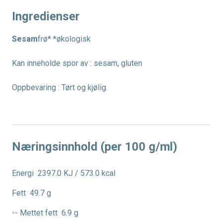
Ingredienser
Sesam
frø* *økologisk
Kan inneholde spor av : sesam, gluten
Oppbevaring : Tørt og kjølig.
Næringsinnhold (per 100 g/ml)
Energi
2397.0 KJ / 573.0 kcal
Fett
49.7 g
-- Mettet fett
6.9 g