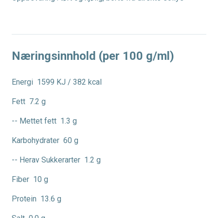
Næringsinnhold (per 100 g/ml)
Energi
1599 KJ / 382 kcal
Fett
7.2 g
-- Mettet fett
1.3 g
Karbohydrater
60 g
-- Herav Sukkerarter
1.2 g
Fiber
10 g
Protein
13.6 g