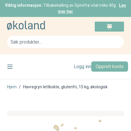
Viktig informasjon:
Tilbakekalling av Spirefrø vital miks 40g.
Les
mer her
Skip to Content
Cart
Sea
Logg inn
Opprett konto
Hjem
/
Havregryn lettkokte, glutenfri, 15 kg, økologisk