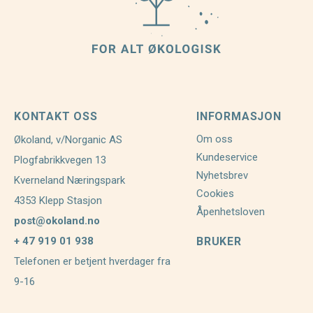
KONTAKT OSS
INFORMASJON
Om oss
Økoland, v/Norganic AS
Kundeservice
Plogfabrikkvegen 13
Nyhetsbrev
Kverneland Næringspark
Cookies
4353 Klepp Stasjon
Åpenhetsloven
post@okoland.no
+ 47 919 01 938
BRUKER
Telefonen er betjent hverdager fra
9-16