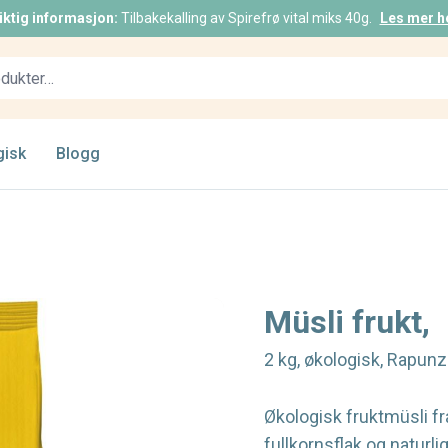
iktig informasjon:
Tilbakekalling av Spirefrø vital miks 40g.
Les mer h
gisk
Blogg
Müsli frukt,
2 kg, økologisk, Rapunz
Økologisk fruktmüsli fr
fullkornsflak og naturli