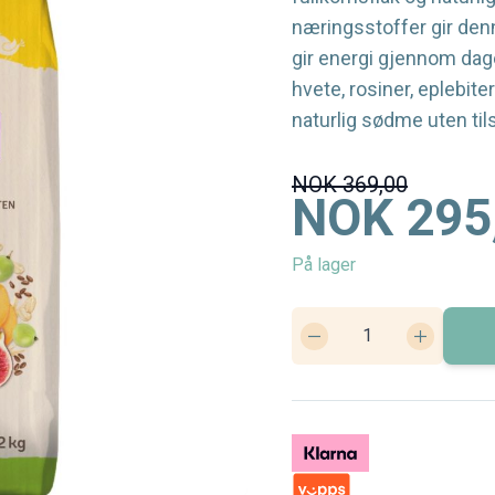
næringsstoffer gir de
gir energi gjennom dag
hvete, rosiner, eplebite
naturlig sødme uten til
NOK 369,00
NOK 295
På lager