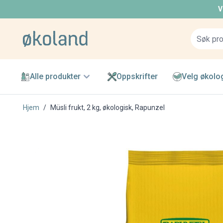
V
Skip to Content
Alle produkter
Oppskrifter
Velg økolo
Hjem
/
Müsli frukt, 2 kg, økologisk, Rapunzel