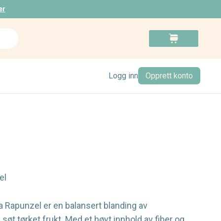
er
Search
Cart
Logg inn
Opprett konto
el
a Rapunzel er en balansert blanding av
g søt tørket frukt. Med et høyt innhold av fiber og