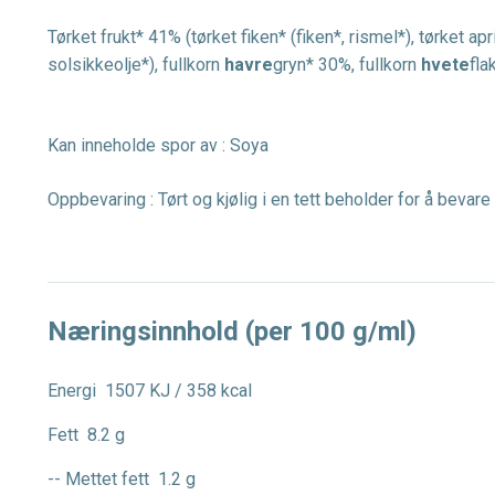
Tørket frukt* 41% (tørket fiken* (fiken*, rismel*), tørket apr
solsikkeolje*), fullkorn
havre
gryn* 30%, fullkorn
hvete
fla
Kan inneholde spor av : Soya
Oppbevaring : Tørt og kjølig i en tett beholder for å bevare 
Næringsinnhold (per 100 g/ml)
Energi
1507 KJ / 358 kcal
Fett
8.2 g
-- Mettet fett
1.2 g