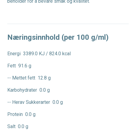
beholder for å bevare smak og kvalitet.
Næringsinnhold (per 100 g/ml)
Energi
3389.0 KJ / 824.0 kcal
Fett
91.6 g
-- Mettet fett
12.8 g
Karbohydrater
0.0 g
-- Herav Sukkerarter
0.0 g
Protein
0.0 g
Salt
0.0 g