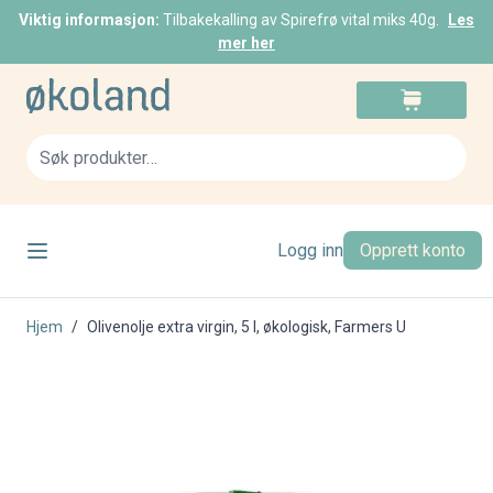
Viktig informasjon:
Tilbakekalling av Spirefrø vital miks 40g.
Les
mer her
Skip to Content
Cart
Sea
Logg inn
Opprett konto
Hjem
/
Olivenolje extra virgin, 5 l, økologisk, Farmers U