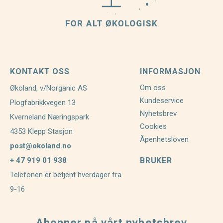
KONTAKT OSS
INFORMASJON
Om oss
Økoland, v/Norganic AS
Kundeservice
Plogfabrikkvegen 13
Nyhetsbrev
Kverneland Næringspark
Cookies
4353 Klepp Stasjon
Åpenhetsloven
post@okoland.no
+ 47 919 01 938
BRUKER
Telefonen er betjent hverdager fra
9-16
Abonner på vårt nyhetsbrev