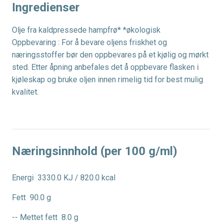
Ingredienser
Olje fra kaldpressede hampfrø* *økologisk
Oppbevaring : For å bevare oljens friskhet og
næringsstoffer bør den oppbevares på et kjølig og mørkt
sted. Etter åpning anbefales det å oppbevare flasken i
kjøleskap og bruke oljen innen rimelig tid for best mulig
kvalitet.
Næringsinnhold (per 100 g/ml)
Energi
3330.0 KJ / 820.0 kcal
Fett
90.0 g
-- Mettet fett
8.0 g