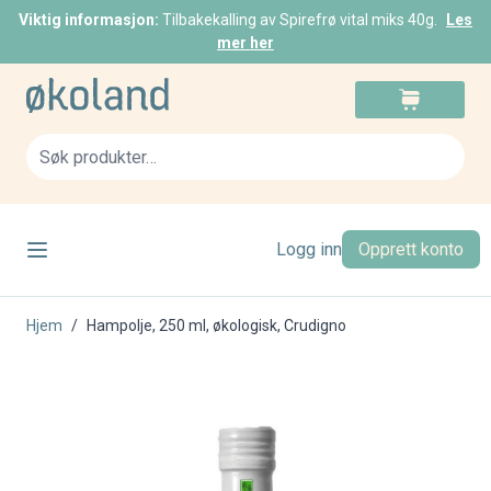
Viktig informasjon:
Tilbakekalling av Spirefrø vital miks 40g.
Les
mer her
Skip to Content
Cart
Sea
Logg inn
Opprett konto
Hjem
/
Hampolje, 250 ml, økologisk, Crudigno