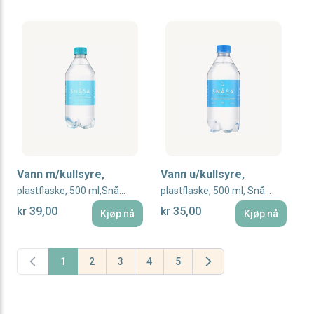
Vann m/kullsyre,
Vann u/kullsyre,
plastflaske, 500 ml,Snåsa
plastflaske, 500 ml, Snåsa
kr 39,00
kr 35,00
Kjøp nå
Kjøp nå
1
2
3
4
5
You're currently reading page
Page
Page
Page
Page