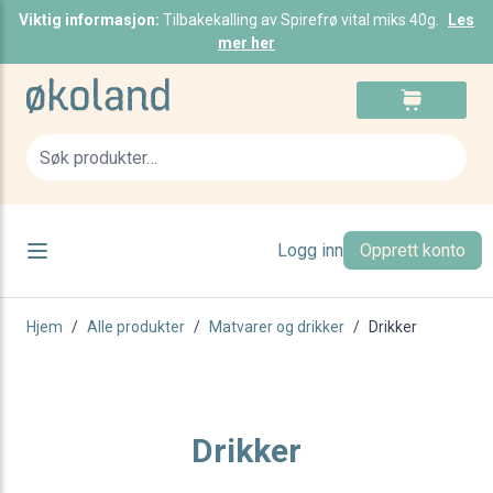
Viktig informasjon:
Tilbakekalling av Spirefrø vital miks 40g.
Les
mer her
Skip to Content
Cart
Sea
Logg inn
Opprett konto
Hjem
/
Alle produkter
/
Matvarer og drikker
/
Drikker
Drikker