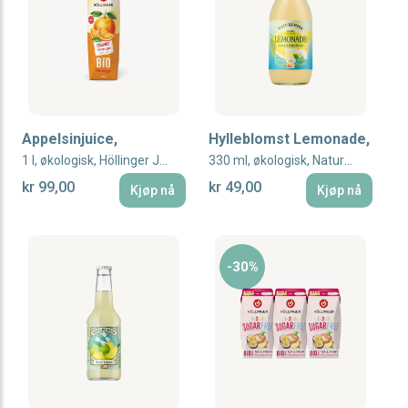
Appelsinjuice,
Hylleblomst Lemonade,
1 l, økologisk, Höllinger Juice
330 ml, økologisk, Naturfrisk
kr 99,00
kr 49,00
Kjøp nå
Kjøp nå
-30%