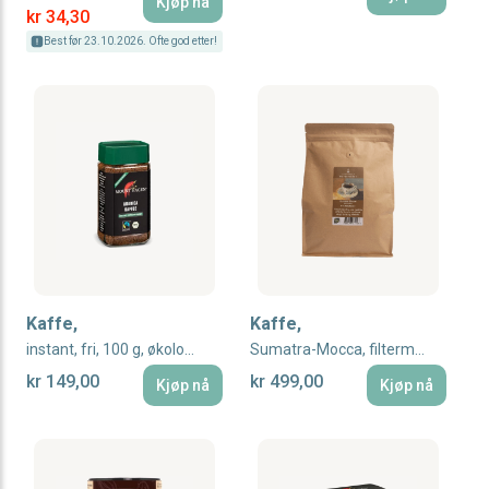
Kjøp nå
Special Price
kr 34,30
Best før 23.10.2026. Ofte god etter!
Kaffe,
Kaffe,
instant, fri, 100 g, økologisk, Mount Hagen
Sumatra-Mocca, filtermalt, 1 kg, økologisk
kr 149,00
kr 499,00
Kjøp nå
Kjøp nå