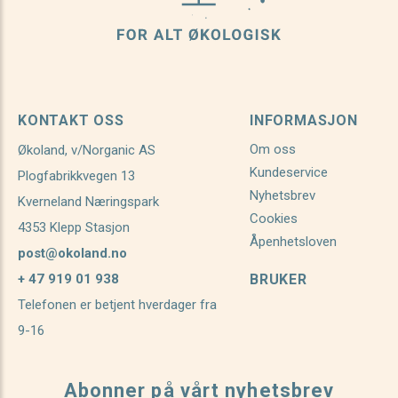
KONTAKT OSS
INFORMASJON
Om oss
Økoland, v/Norganic AS
Kundeservice
Plogfabrikkvegen 13
Nyhetsbrev
Kverneland Næringspark
Cookies
4353 Klepp Stasjon
Åpenhetsloven
post@okoland.no
+ 47 919 01 938
BRUKER
Telefonen er betjent hverdager fra
9-16
Abonner på vårt nyhetsbrev