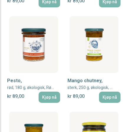
kr 89,00
kr 89,00
Kjøp nå
Kjøp nå
Pesto,
Mango chutney,
rød, 180 g, økologisk, Rømer Vegan
sterk, 250 g, økologisk, Rømer Vegan
kr 89,00
kr 89,00
Kjøp nå
Kjøp nå