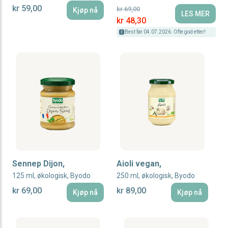
kr 59,00
kr 69,00
Kjøp nå
LES MER
Special Price
kr 48,30
Best før 04.07.2026. Ofte god etter!
Sennep Dijon,
Aioli vegan,
125 ml, økologisk, Byodo
250 ml, økologisk, Byodo
kr 69,00
kr 89,00
Kjøp nå
Kjøp nå