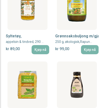
Syltetøy,
Grønnsaksbuljong m/gjær,
appelsin & tindved, 290 g, økologisk, Rømer Vegan
250 g, økologisk,Rapunzel
kr 89,00
kr 99,00
Kjøp nå
Kjøp nå