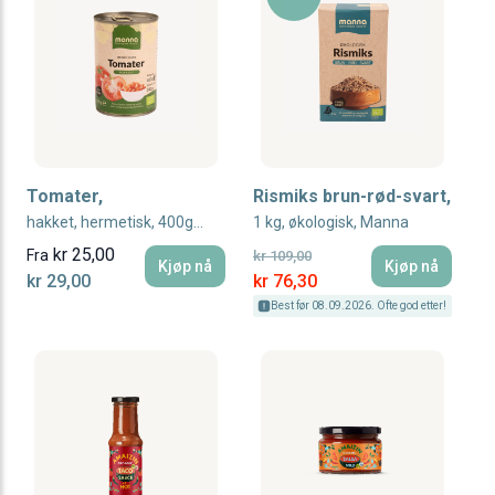
Tomater,
Rismiks brun-rød-svart,
hakket, hermetisk, 400g, økologisk, Manna
1 kg, økologisk, Manna
kr 25,00
Fra
kr 109,00
Kjøp nå
Kjøp nå
Special Price
kr 29,00
kr 76,30
Best før 08.09.2026. Ofte god etter!