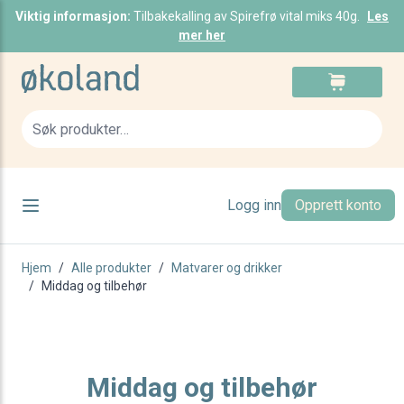
Viktig informasjon:
Tilbakekalling av Spirefrø vital miks 40g.
Les
mer her
Skip to Content
Cart
Sea
Logg inn
Opprett konto
Hjem
/
Alle produkter
/
Matvarer og drikker
/
Middag og tilbehør
Middag og tilbehør