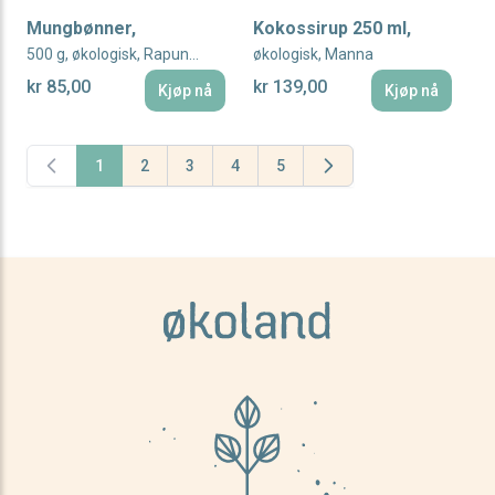
Mungbønner,
Kokossirup 250 ml,
500 g, økologisk, Rapunzel
økologisk, Manna
kr 85,00
kr 139,00
Kjøp nå
Kjøp nå
1
2
3
4
5
You're currently reading page
Page
Page
Page
Page