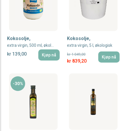
Kokosolje,
Kokosolje,
extra virgin, 500 ml, økologisk, Manna
extra virgin, 5 l, økologisk
kr 139,00
kr 1 049,00
Kjøp nå
Kjøp nå
Special Price
kr 839,20
-30%