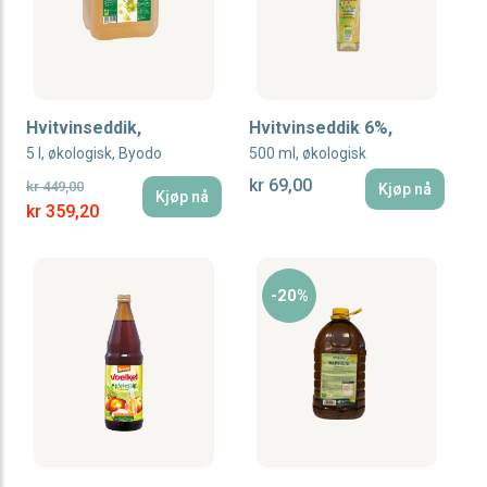
Hvitvinseddik,
Hvitvinseddik 6%,
5 l, økologisk, Byodo
500 ml, økologisk
kr 69,00
kr 449,00
Kjøp nå
Kjøp nå
Special Price
kr 359,20
-20%