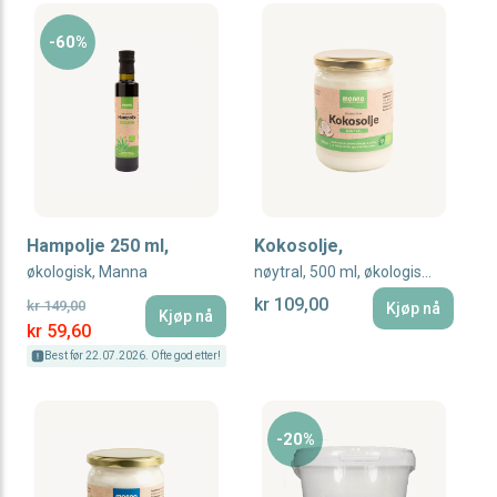
-60%
Hampolje 250 ml,
Kokosolje,
økologisk, Manna
nøytral, 500 ml, økologisk, Manna
kr 109,00
kr 149,00
Kjøp nå
Kjøp nå
Special Price
kr 59,60
Best før 22.07.2026. Ofte god etter!
-20%