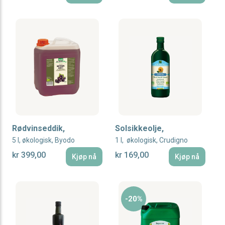
Rødvinseddik,
Solsikkeolje,
5 l, økologisk, Byodo
1 l, økologisk, Crudigno
kr 399,00
kr 169,00
Kjøp nå
Kjøp nå
-20%