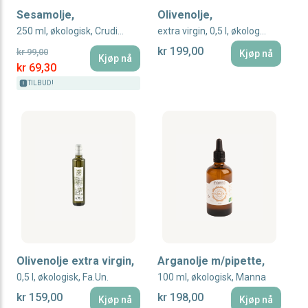
Sesamolje,
Olivenolje,
250 ml, økologisk, Crudigno
extra virgin, 0,5 l, økologisk/demeter
kr 199,00
kr 99,00
Kjøp nå
Kjøp nå
Special Price
kr 69,30
TILBUD!
Olivenolje extra virgin,
Arganolje m/pipette,
0,5 l, økologisk, Fa.Un.
100 ml, økologisk, Manna
kr 159,00
kr 198,00
Kjøp nå
Kjøp nå