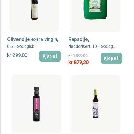
Olivenolje extra virgin,
Rapsolje,
0,5 l, økologisk
deodorisert, 10 l, økologisk
kr 299,00
kr 1 099,00
Kjøp nå
Kjøp nå
Special Price
kr 879,20