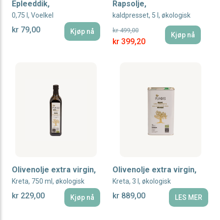
Epleeddik,
Rapsolje,
0,75 l, Voelkel
kaldpresset, 5 l, økologisk
kr 79,00
kr 499,00
Kjøp nå
Kjøp nå
Special Price
kr 399,20
Olivenolje extra virgin,
Olivenolje extra virgin,
Kreta, 750 ml, økologisk
Kreta, 3 l, økologisk
kr 229,00
kr 889,00
Kjøp nå
LES MER