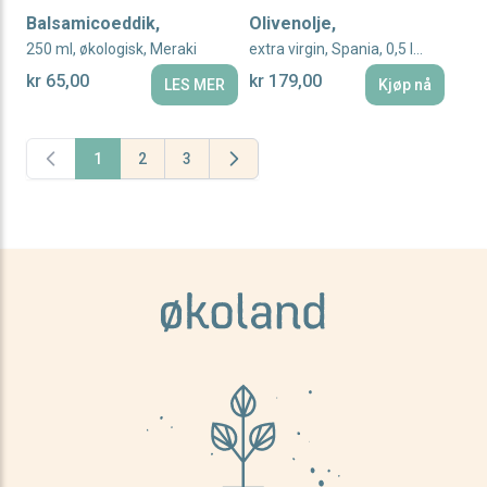
Balsamicoeddik,
Olivenolje,
250 ml, økologisk, Meraki
extra virgin, Spania, 0,5 l, økologisk
kr 65,00
kr 179,00
LES MER
Kjøp nå
1
2
3
You're currently reading page
Page
Page