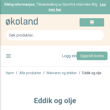
Viktig informasjon:
Tilbakekalling av Spirefrø vital miks 40g.
Les
mer her
Skip to Content
Cart
Sea
Logg inn
Opprett konto
Hjem
/
Alle produkter
/
Matvarer og drikker
/
Eddik og olje
Eddik og olje