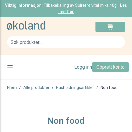
Viktig informasjon:
Tilbakekalling av Spirefrø vital miks 40g.
Les
mer her
Skip to Content
Cart
Sea
Logg inn
Opprett konto
Hjem
/
Alle produkter
/
Husholdningsartikler
/
Non food
Non food