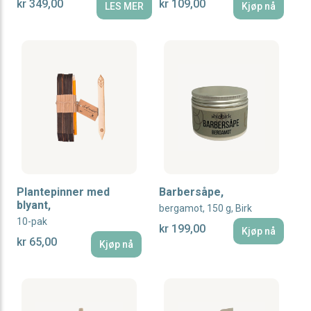
kr 349,00
kr 109,00
LES MER
Kjøp nå
Plantepinner med
Barbersåpe,
blyant,
bergamot, 150 g, Birk
10-pak
kr 199,00
Kjøp nå
kr 65,00
Kjøp nå