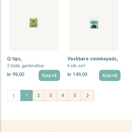
Q-tips,
Vaskbare sminkepads,
2 stykk, gjenbrukbar
6 stk, sort
kr 99,00
kr 149,00
Kjøp nå
Kjøp nå
1
2
3
4
5
You're currently reading page
Page
Page
Page
Page