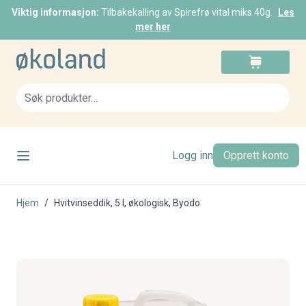
Viktig informasjon:
Tilbakekalling av Spirefrø vital miks 40g.
Les
mer her
Skip to Content
Cart
Sea
Logg inn
Opprett konto
Hjem
/
Hvitvinseddik, 5 l, økologisk, Byodo