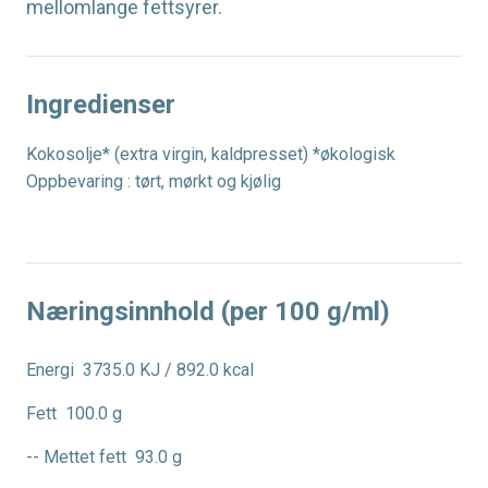
mellomlange fettsyrer.
Ingredienser
Kokosolje* (extra virgin, kaldpresset) *økologisk
Oppbevaring : tørt, mørkt og kjølig
Næringsinnhold (per 100 g/ml)
Energi
3735.0 KJ / 892.0 kcal
Fett
100.0 g
-- Mettet fett
93.0 g