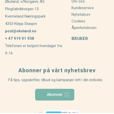
Om oss
Økoland, v/Norganic AS
Kundeservice
Plogfabrikkvegen 13
Nyhetsbrev
Kverneland Næringspark
Cookies
4353 Klepp Stasjon
Åpenhetsloven
post@okoland.no
+ 47 919 01 938
BRUKER
Telefonen er betjent hverdager fra
9-16
Abonner på vårt nyhetsbrev
Få tips, oppskrifter, tilbud og kampanjer rett i din innboks.
Abonner