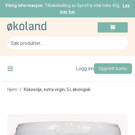
Viktig informasjon:
Tilbakekalling av Spirefrø vital miks 40g.
Les
mer her
Skip to Content
Cart
Sea
Logg inn
Opprett konto
Hjem
/
Kokosolje, extra virgin, 5 l, økologisk