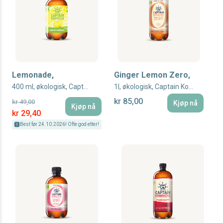
Lemonade,
Ginger Lemon Zero,
400 ml, økologisk, Captain Kombucha
1l, økologisk, Captain Kombucha
kr 85,00
kr 49,00
Kjøp nå
Kjøp nå
Special Price
kr 29,40
Best før 24.10.2026! Ofte god etter!