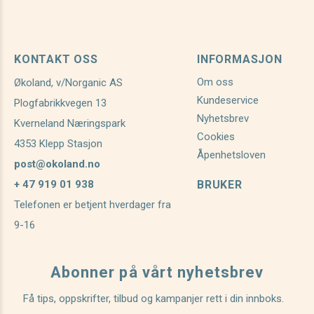
KONTAKT OSS
INFORMASJON
Om oss
Økoland, v/Norganic AS
Kundeservice
Plogfabrikkvegen 13
Nyhetsbrev
Kverneland Næringspark
Cookies
4353 Klepp Stasjon
Åpenhetsloven
post@okoland.no
+ 47 919 01 938
BRUKER
Telefonen er betjent hverdager fra
9-16
Abonner på vårt nyhetsbrev
Få tips, oppskrifter, tilbud og kampanjer rett i din innboks.