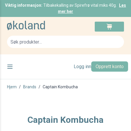
Viktig informasjon:
Tilbakekalling av Spirefrø vital miks 40g.
Les
mer her
Skip to Content
Cart
Sea
Logg inn
Opprett konto
Hjem
/
Brands
/
Captain Kombucha
Captain Kombucha