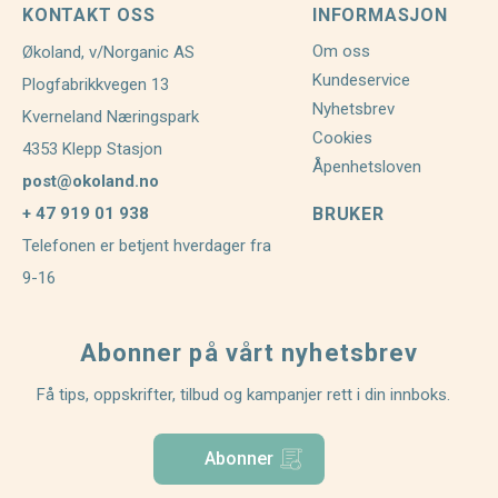
KONTAKT OSS
INFORMASJON
Om oss
Økoland, v/Norganic AS
Kundeservice
Plogfabrikkvegen 13
Nyhetsbrev
Kverneland Næringspark
Cookies
4353 Klepp Stasjon
Åpenhetsloven
post@okoland.no
+ 47 919 01 938
BRUKER
Telefonen er betjent hverdager fra
9-16
Abonner på vårt nyhetsbrev
Få tips, oppskrifter, tilbud og kampanjer rett i din innboks.
Abonner