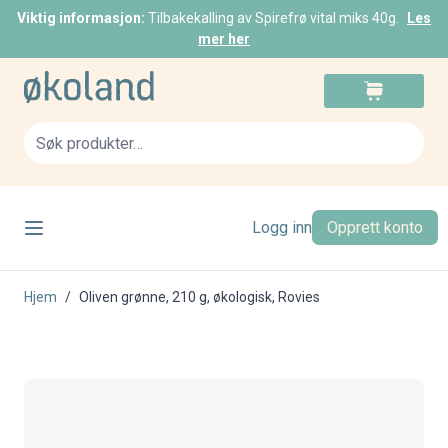
Viktig informasjon:
Tilbakekalling av Spirefrø vital miks 40g.
Les
mer her
Skip to Content
Cart
Sea
Logg inn
Opprett konto
Hjem
/
Oliven grønne, 210 g, økologisk, Rovies