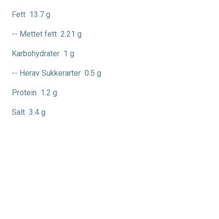
Fett
13.7 g
-- Mettet fett
2.21 g
Karbohydrater
1 g
-- Herav Sukkerarter
0.5 g
Protein
1.2 g
Salt
3.4 g