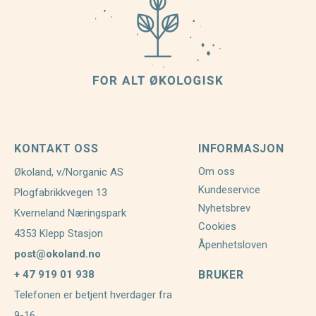
KONTAKT OSS
INFORMASJON
Om oss
Økoland, v/Norganic AS
Kundeservice
Plogfabrikkvegen 13
Nyhetsbrev
Kverneland Næringspark
Cookies
4353 Klepp Stasjon
Åpenhetsloven
post@okoland.no
+ 47 919 01 938
BRUKER
Telefonen er betjent hverdager fra
9-16