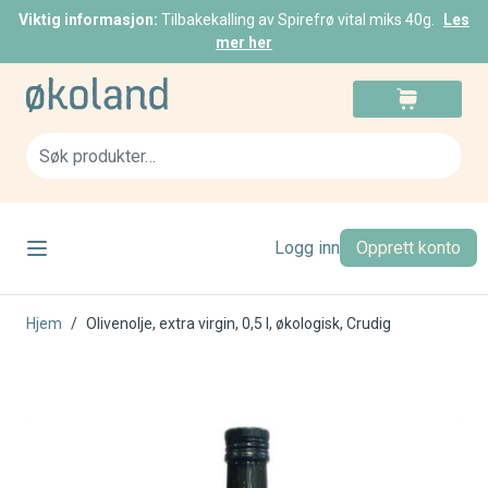
Viktig informasjon:
Tilbakekalling av Spirefrø vital miks 40g.
Les
mer her
Skip to Content
Cart
Sea
Logg inn
Opprett konto
Hjem
/
Olivenolje, extra virgin, 0,5 l, økologisk, Crudig