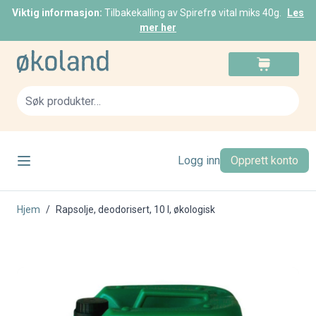
Viktig informasjon:
Tilbakekalling av Spirefrø vital miks 40g.
Les
mer her
Skip to Content
Cart
Sea
Logg inn
Opprett konto
Hjem
/
Rapsolje, deodorisert, 10 l, økologisk