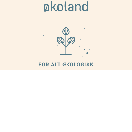
KONTAKT OSS
INFORMASJON
Om oss
Økoland, v/Norganic AS
Kundeservice
Plogfabrikkvegen 13
Nyhetsbrev
Kverneland Næringspark
Cookies
4353 Klepp Stasjon