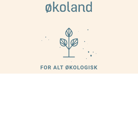
KONTAKT OSS
INFORMASJON
Om oss
Økoland, v/Norganic AS
Kundeservice
Plogfabrikkvegen 13
Nyhetsbrev
Kverneland Næringspark
Cookies
4353 Klepp Stasjon