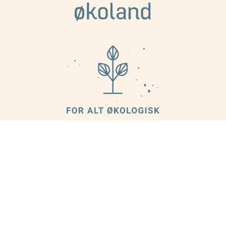
KONTAKT OSS
INFORMASJON
Om oss
Økoland, v/Norganic AS
Kundeservice
Plogfabrikkvegen 13
Nyhetsbrev
Kverneland Næringspark
Cookies
4353 Klepp Stasjon