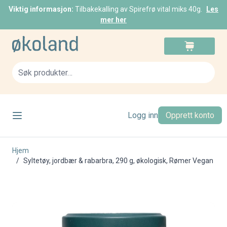
Viktig informasjon:
Tilbakekalling av Spirefrø vital miks 40g.
Les
mer her
Skip to Content
Cart
Sea
Logg inn
Opprett konto
Hjem
/
Syltetøy, jordbær & rabarbra, 290 g, økologisk, Rømer Vegan