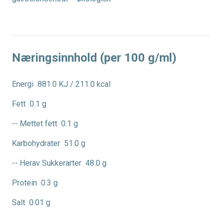
Næringsinnhold (per 100 g/ml)
Energi
881.0 KJ / 211.0 kcal
Fett
0.1 g
-- Mettet fett
0.1 g
Karbohydrater
51.0 g
-- Herav Sukkerarter
48.0 g
Protein
0.3 g
Salt
0.01 g