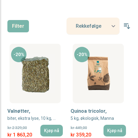
Filter
-20%
-20%
Valnøtter,
Quinoa tricolor,
biter, ekstra lyse, 10 kg, økologisk
5 kg, økologisk, Manna
kr 2 329,00
kr 449,00
Kjøp nå
Kjøp nå
Special Price
Special Price
kr 1 863,20
kr 359,20