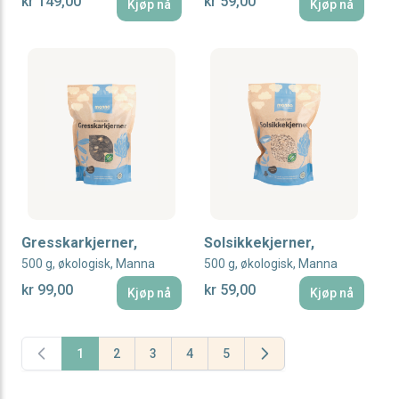
kr 149,00
kr 59,00
Kjøp nå
Kjøp nå
Gresskarkjerner,
Solsikkekjerner,
500 g, økologisk, Manna
500 g, økologisk, Manna
kr 99,00
kr 59,00
Kjøp nå
Kjøp nå
1
2
3
4
5
You're currently reading page
Page
Page
Page
Page