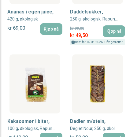
Ananas i egen juice,
Daddelsukker,
420 g, økologisk
250 g, økologisk, Rapunzel
kr 69,00
kr 99,00
Kjøp nå
Kjøp nå
Special Price
kr 49,50
Best før 14.08.2026. Ofte god etter!
Kakaosmør i biter,
Dadler m/stein,
100 g, økologisk, Rapunzel
Deglet Nour, 250 g, økologisk, Rapunzel