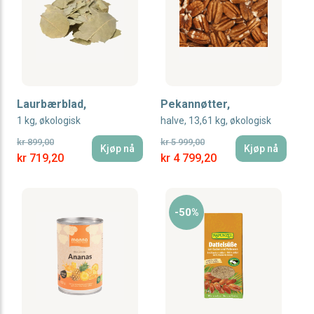
Laurbærblad,
Pekannøtter,
1 kg, økologisk
halve, 13,61 kg, økologisk
kr 899,00
kr 5 999,00
Kjøp nå
Kjøp nå
Special Price
Special Price
kr 719,20
kr 4 799,20
-50%