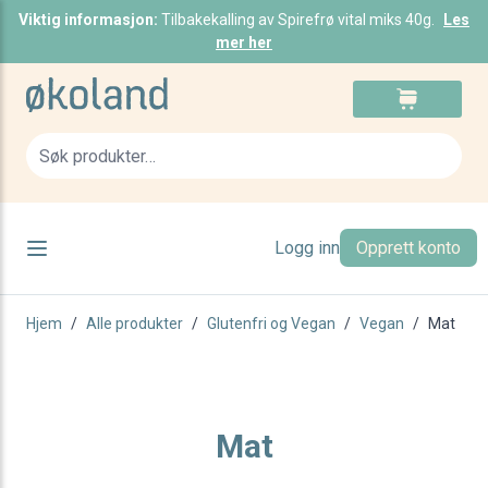
Viktig informasjon:
Tilbakekalling av Spirefrø vital miks 40g.
Les
mer her
Skip to Content
Cart
Sea
Logg inn
Opprett konto
Hjem
/
Alle produkter
/
Glutenfri og Vegan
/
Vegan
/
Mat
Mat