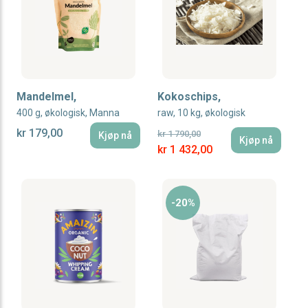
Mandelmel,
Kokoschips,
400 g, økologisk, Manna
raw, 10 kg, økologisk
kr 179,00
kr 1 790,00
Kjøp nå
Kjøp nå
Special Price
kr 1 432,00
-20%