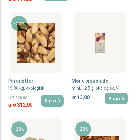
-20%
Paranøtter,
Mørk sjokolade,
19,96 kg, økologisk
mini, 12,5 g, økologisk, Vivani
kr 13,00
kr 7 890,00
Kjøp nå
Kjøp nå
Special Price
kr 6 312,00
-20%
-20%