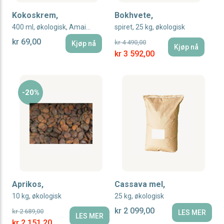
Kokoskrem,
Bokhvete,
400 ml, økologisk, Amaizin
spiret, 25 kg, økologisk
kr 69,00
kr 4 490,00
Kjøp nå
Kjøp nå
Special Price
kr 3 592,00
-20%
Aprikos,
Cassava mel,
10 kg, økologisk
25 kg, økologisk
kr 2 099,00
kr 2 689,00
LES MER
LES MER
Special Price
kr 2 151,20