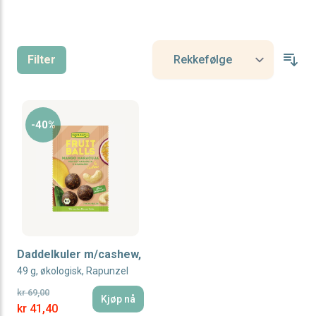
Filter
-40%
Daddelkuler m/cashew,
49 g, økologisk, Rapunzel
kr 69,00
Kjøp nå
Special Price
kr 41,40