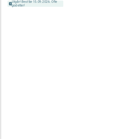
Utgår! Best før 15.09.2026. Ofte
god etter!