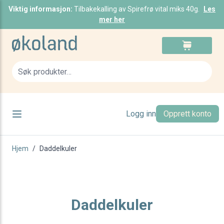
Viktig informasjon:
Tilbakekalling av Spirefrø vital miks 40g.
Les
mer her
Skip to Content
Cart
Sea
Logg inn
Opprett konto
Hjem
/
Daddelkuler
Daddelkuler