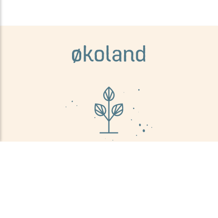
KONTAKT OSS
INFORMASJON
Om oss
Økoland, v/Norganic AS