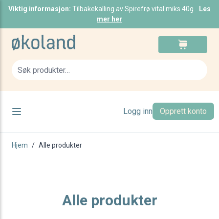
Viktig informasjon:
Tilbakekalling av Spirefrø vital miks 40g.
Les
mer her
Skip to Content
Cart
Sea
Logg inn
Opprett konto
r
r
Hjem
/
Alle produkter
r
r
r
r
Alle produkter
r