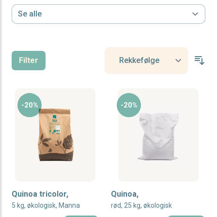
r
r
r
r
Filter
r
r
r
-20%
-20%
r
r
r
r
Quinoa tricolor,
Quinoa,
5 kg, økologisk, Manna
rød, 25 kg, økologisk
r