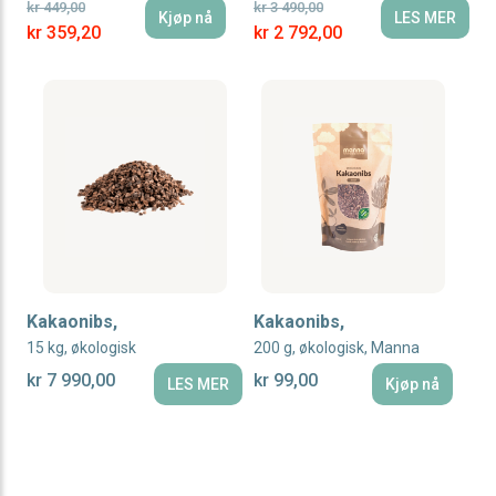
kr 449,00
kr 3 490,00
r
Kjøp nå
LES MER
Special Price
Special Price
kr 359,20
kr 2 792,00
r
r
r
r
r
r
r
Kakaonibs,
Kakaonibs,
15 kg, økologisk
200 g, økologisk, Manna
r
kr 7 990,00
kr 99,00
LES MER
Kjøp nå
r
r
r