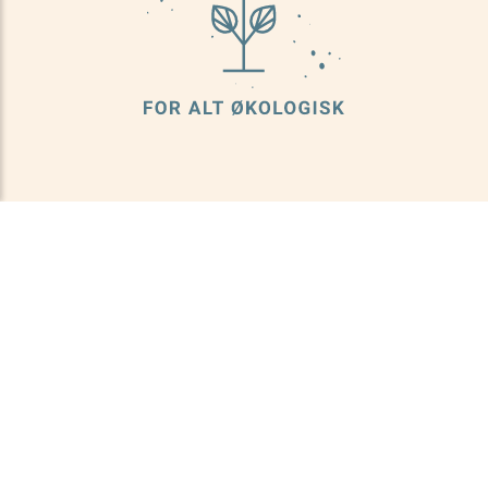
KONTAKT OSS
INFORMASJON
Om oss
Økoland, v/Norganic AS
Kundeservice
Plogfabrikkvegen 13
Nyhetsbrev
Kverneland Næringspark
Cookies
4353 Klepp Stasjon
Åpenhetsloven
post@okoland.no
+ 47 919 01 938
BRUKER
Telefonen er betjent hverdager fra
9-16