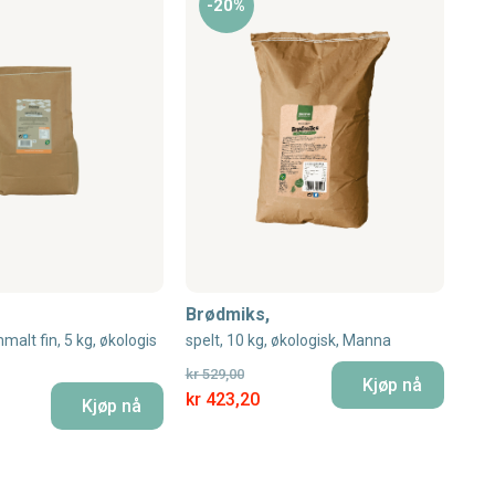
-20%
Brødmiks,
alt fin, 5 kg, økologis
spelt, 10 kg, økologisk, Manna
kr 529,00
Kjøp nå
Special Price
kr 423,20
Kjøp nå