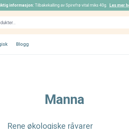
iktig informasjon:
Tilbakekalling av Spirefrø vital miks 40g.
Les mer h
gisk
Blogg
Manna
Rene økologiske råvarer