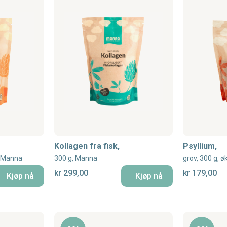
Kollagen fra fisk,
Psyllium,
k, Manna
300 g, Manna
grov, 300 g, 
kr 299,00
kr 179,00
Kjøp nå
Kjøp nå