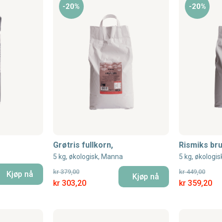
-20%
-20%
Grøtris fullkorn,
Rismiks bru
5 kg, økologisk, Manna
5 kg, økologi
kr 379,00
kr 449,00
Kjøp nå
Kjøp nå
Special Price
Special Price
kr 303,20
kr 359,20