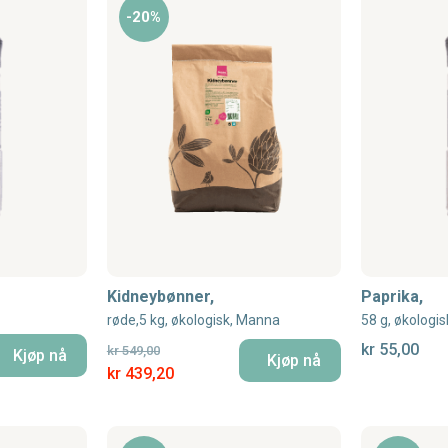
-20%
Kidneybønner,
Paprika,
røde,5 kg, økologisk, Manna
58 g, økologi
kr 55,00
kr 549,00
Kjøp nå
Kjøp nå
Special Price
kr 439,20