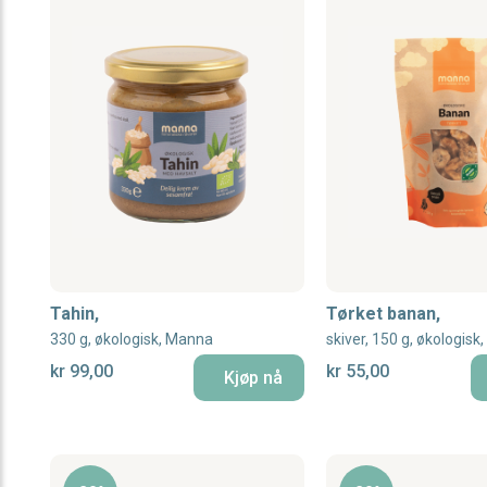
Tahin,
Tørket banan,
330 g, økologisk, Manna
skiver, 150 g, økologis
kr 99,00
kr 55,00
Kjøp nå