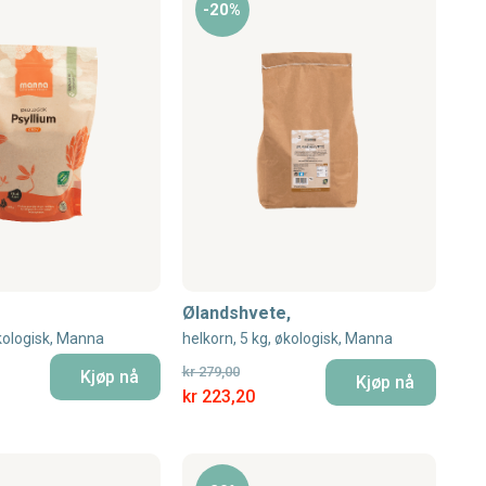
-20%
Ølandshvete,
økologisk, Manna
helkorn, 5 kg, økologisk, Manna
kr 279,00
Kjøp nå
Kjøp nå
Special Price
kr 223,20