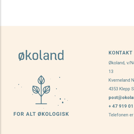
KONTAKT
Økoland, v/N
13
Kverneland 
4353 Klepp S
post@okola
+ 47 919 01
Telefonen er