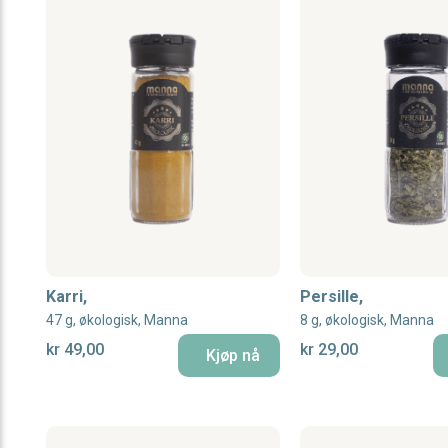
Karri,
Persille,
47 g, økologisk, Manna
8 g, økologisk, Manna
kr 49,00
kr 29,00
Kjøp nå