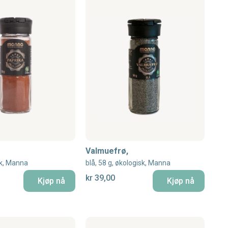
Valmuefrø,
sk, Manna
blå, 58 g, økologisk, Manna
kr 39,00
Kjøp nå
Kjøp nå