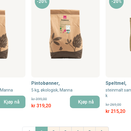
-20%
-20%
Pintobønner,
Speltmel,
, Manna
5 kg, økologisk, Manna
steinmalt samm
k
kr 399,00
Kjøp nå
Kjøp nå
kr 269,00
Special Price
kr 319,20
Special Price
kr 215,20