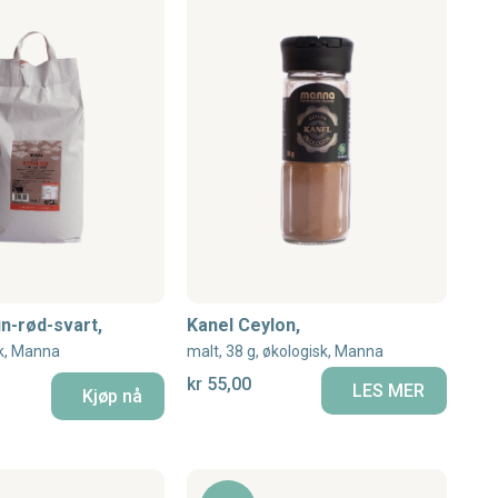
n-rød-svart,
Kanel Ceylon,
sk, Manna
malt, 38 g, økologisk, Manna
kr 55,00
LES MER
Kjøp nå