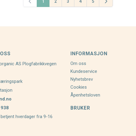
1
2
3
4
5
You're currently reading page
Page
Page
Page
Page
 OSS
INFORMASJON
Om oss
organic AS Plogfabrikkvegen
Kundeservice
Nyhetsbrev
Næringspark
Cookies
tasjon
Åpenhetsloven
nd.no
 938
BRUKER
 betjent hverdager fra 9-16