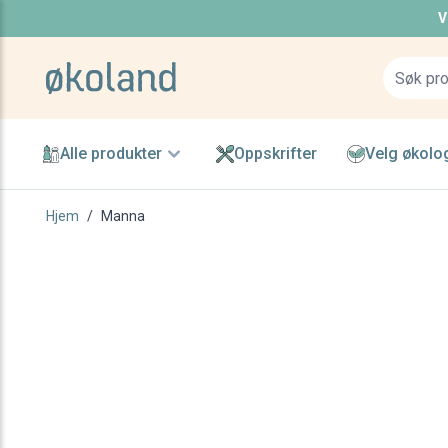
V
Skip to Content
Alle produkter
Oppskrifter
Velg økolo
Hjem
/
Manna