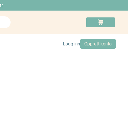
er
Search
Cart
Logg inn
Opprett konto