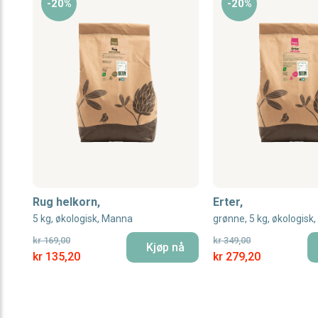
-20%
-20%
Rug helkorn,
Erter,
5 kg, økologisk, Manna
grønne, 5 kg, økologisk
kr 169,00
kr 349,00
Kjøp nå
Special Price
Special Price
kr 135,20
kr 279,20